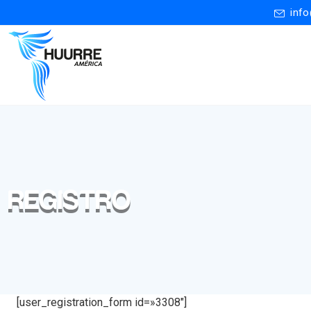
inf
REGISTRO
[user_registration_form id=»3308″]